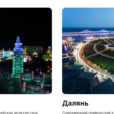
Далянь
Современный приморский к
пейская архитектура,