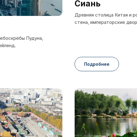
Сиань
Древняя столица Китая и р
стена, императорские двор
небоскрёбы Пудуна,
ейленд.
Подробнее